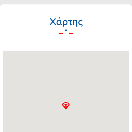
Xάρτης
.