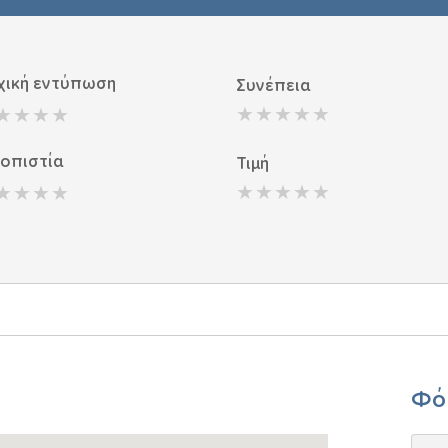
χική εντύπωση
Συνέπεια
ιοπιστία
Τιμή
Φό