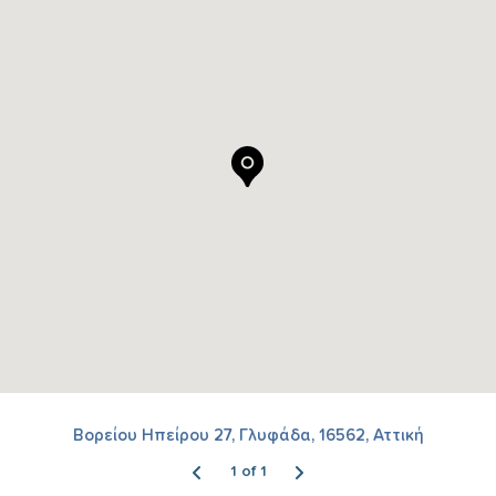
Βορείου Ηπείρου 27, Γλυφάδα, 16562, Αττική
1 of 1