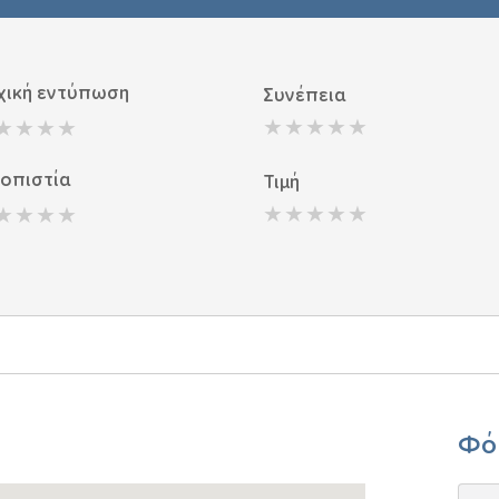
χική εντύπωση
Συνέπεια
ιοπιστία
Τιμή
Φό