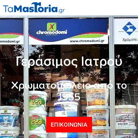
Γεράσιμος Ιατρού
Χρωματοπωλείο από το
1955
ΕΠΙΚΟΙΝΩΝΙΑ