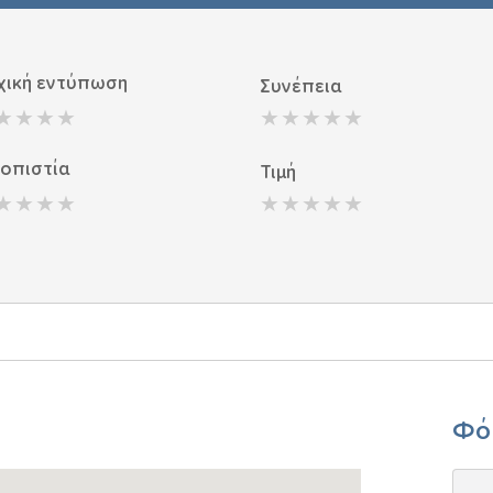
χική εντύπωση
Συνέπεια
ιοπιστία
Τιμή
Φό