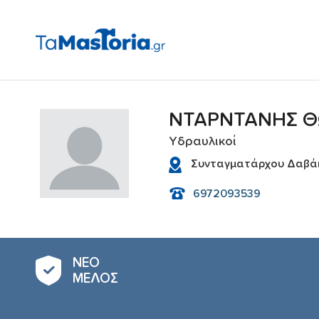
ΝΤΑΡΝΤΑΝΗΣ 
Υδραυλικoί
Συνταγματάρχου Δαβάκη
6972093539
ΝΕΟ
ΜΕΛΟΣ