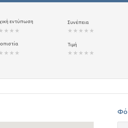
χική εντύπωση
Συνέπεια
ιοπιστία
Τιμή
Φό