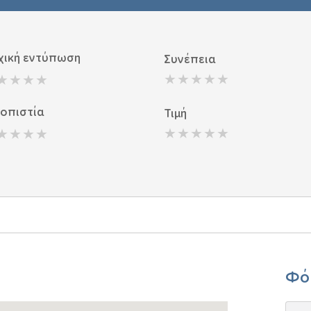
χική εντύπωση
Συνέπεια
ιοπιστία
Τιμή
Φό