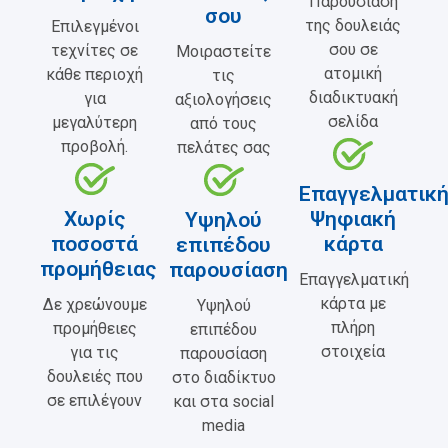
Παρουσίαση
σου
της δουλειάς
Επιλεγμένοι
σου σε
τεχνίτες σε
Μοιραστείτε
ατομική
κάθε περιοχή
τις
διαδικτυακή
για
αξιολογήσεις
σελίδα
μεγαλύτερη
από τους
προβολή.
πελάτες σας
Επαγγελματικ
Χωρίς
Ψηφιακή
Υψηλού
ποσοστά
κάρτα
επιπέδου
προμήθειας
παρουσίαση
Επαγγελματική
κάρτα με
Δε χρεώνουμε
Υψηλού
πλήρη
προμήθειες
επιπέδου
στοιχεία
για τις
παρουσίαση
δουλειές που
στο διαδίκτυο
σε επιλέγουν
και στα social
media