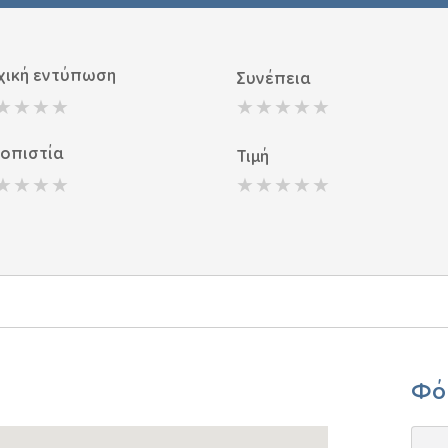
χική εντύπωση
Συνέπεια
ιοπιστία
Τιμή
Φό